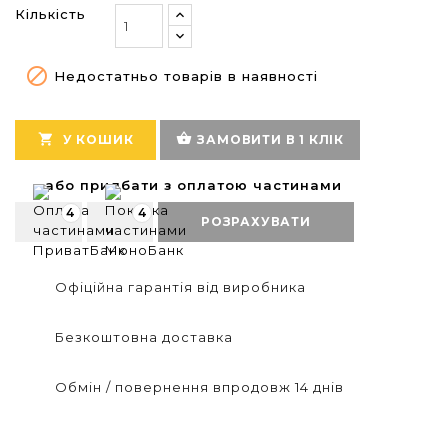
Кількість

Недостатньо товарів в наявності
shopping_basket

У КОШИК
ЗАМОВИТИ В 1 КЛІК
або придбати з оплатою частинами
4
4
РОЗРАХУВАТИ
Офіційна гарантія від виробника
Безкоштовна доставка
Обмін / повернення впродовж 14 днів