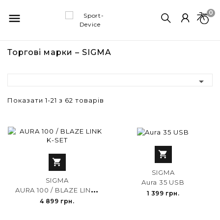
0

Торгові марки – SIGMA

Показати 1-21 з 62 товарів


SIGMA
SIGMA
Aura 35 USB
A
URA 100 / BLAZE LINK K-SET
1 399 грн.
4 899 грн.