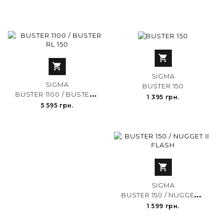


SIGMA
SIGMA
BUSTER 150
B
USTER 1100 / BUSTER RL 150
1 395 грн.
5 595 грн.

SIGMA
B
USTER 150 / NUGGET II FLASH
1 599 грн.