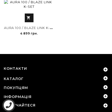

A
URA 100 / BLAZE LINK K-SET
4 899 грн.
КОНТАКТИ


КАТАЛОГ

ПОКУПЦЯМ

ІНФОРМАЦІЯ
ДОЛУЧАЙТЕСЯ
