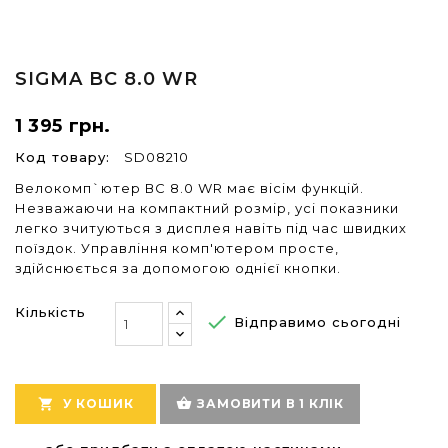
SIGMA
BC 8.0 WR
1 395 грн.
Код товару:
SD08210
Велокомп`ютер ВС 8.0 WR має вісім функцій.
Незважаючи на компактний розмір, усі показники
легко зчитуються з дисплея навіть під час швидких
поїздок. Управління комп'ютером просте,
здійснюється за допомогою однієї кнопки.
Кількість

Відправимо сьогодні
shopping_basket

У КОШИК
ЗАМОВИТИ В 1 КЛІК