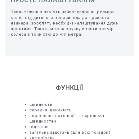
Завантажені в пам'ять найпопулярніші розміри
коліс: від дитячого велосипеда до гірського
найнера, зроблять необхідні налаштування дуже
простими. Також, можна вручну ввести розмір
колеса з точністю до міліметра.
ФУНКЦІЇ
швидкість
середня швидкість
порівняння поточної та середньої
швидкостей
відстань
загальна відстань (для всіх поїздок)
час поїздки