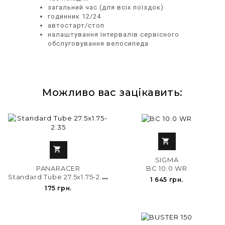
загальний час (для всіх поїздок)
годинник 12/24
автостарт/стоп
налаштування інтервалів сервісного
обслуговування велосипеда
Можливо вас зацікавить:


SIGMA
PANARACER
BC 10.0 WR
S
tandard Tube 27.5x1.75-2.35
1 645 грн.
175 грн.