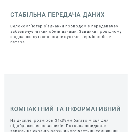
СТАБІЛЬНА ПЕРЕДАЧА ДАНИХ
Велокомп'ютер з'єднаний проводом з передавачем
забезпечує чіткий обмін даними. Завдяки провідному
з'єднанню суттєво подовжується термін роботи
батареї.
КОМПАКТНИЙ ТА ІНФОРМАТИВНИЙ
На дисплеї розміром 31х39мм багато місця для
відображення показників. Поточна швидкість
завжди на екрані у верхній його частині, тоді як інші