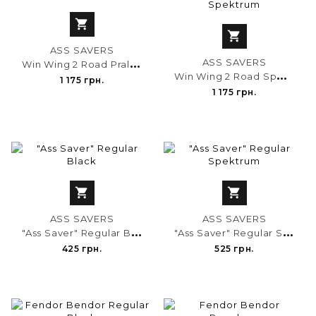


ASS SAVERS
W
in Wing 2 Road Praline
ASS SAVERS
W
in Wing 2 Road Spektrum
1 175 грн.
1 175 грн.


ASS SAVERS
ASS SAVERS
"
Ass Saver" Regular Black
"
Ass Saver" Regular Spektrum
425 грн.
525 грн.