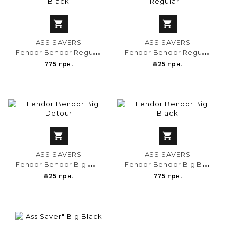


ASS SAVERS
ASS SAVERS
F
endor Bendor Regular Black
F
endor Bendor Regular Reflective
775 грн.
825 грн.


ASS SAVERS
ASS SAVERS
F
endor Bendor Big Detour
F
endor Bendor Big Black
825 грн.
775 грн.