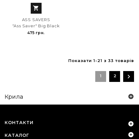

ASS SAVERS
"Ass Saver" Big Black
475 грн.
Показати 1-21 з 33 товарів

1
2
Крила

КОНТАКТИ


КАТАЛОГ