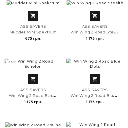


ASS SAVERS
ASS SAVERS
W
in Wing 2 Road Stealth
Mudder Mini Spektrum
675 грн.
1 175 грн.
НОВИЙ


ASS SAVERS
ASS SAVERS
W
in Wing 2 Road Echelon
W
in Wing 2 Road Blue Dots
1 175 грн.
1 175 грн.