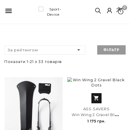
0


За рейтингом
ФІЛЬТР
Показати 1-21 з 33 товарів

ASS SAVERS
W
in Wing 2 Gravel Black Dots
1 175 грн.