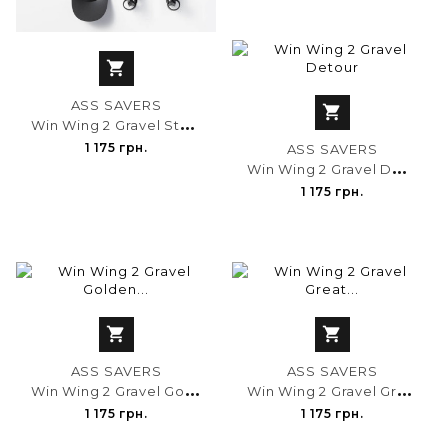

ASS SAVERS

W
in Wing 2 Gravel Stealth
1 175 грн.
ASS SAVERS
W
in Wing 2 Gravel Detour
1 175 грн.


ASS SAVERS
ASS SAVERS
W
in Wing 2 Gravel Golden Groove
W
in Wing 2 Gravel Great Offline
1 175 грн.
1 175 грн.