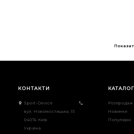
Показати
КОНТАКТИ
КАТАЛО
Sport-Device
Розпродаж


вул. Новомостицька, 15
Новинки
04074 Київ
Популярні
Україна