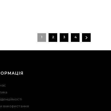

1
2
3
4
ФОРМАЦІЯ
нас
тика
іденційності
и використання