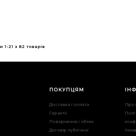
 1-21 з 82 товарів
Г
ПОКУПЦЯМ
ІН
Доставка і оплата
Про 
Гарантії
Полі
Повернення і обмін
конф
Договір публічної
Умов