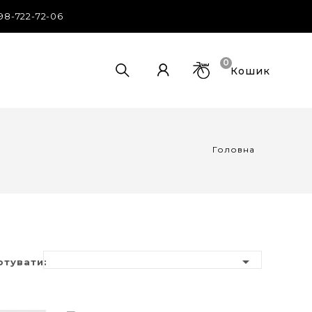
98-722-72-06
0
Кошик
Головна

ртувати: