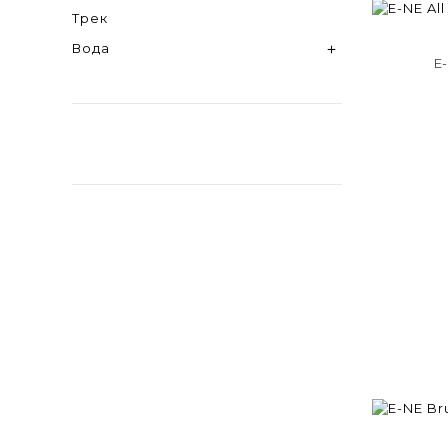
Трек
Вода

E-