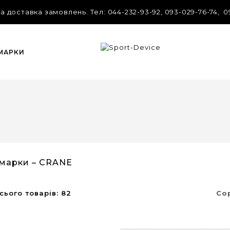
 доставка замовлень. Tел: 044-232-93-92, 093-029-76-74, 0
 МАРКИ
 марки – CRANE
Со
сього товарів: 82