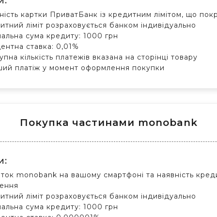
и:
ність картки ПриватБанк із кредитним лімітом, що по
итний ліміт розраховується банком індивідуально
мальна сума кредиту: 1000 грн
ентна ставка: 0,01%
упна кількість платежів вказана на сторінці товару
ий платіж у момент оформлення покупки
Покупка частинами monobank
и
:
ток monobank на вашому смартфоні та наявність креди
ення
итний ліміт розраховується банком індивідуально
мальна сума кредиту: 1000 грн