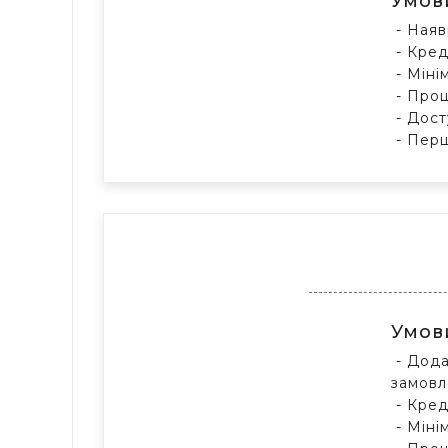
Умов
- Наяв
- Кред
- Міні
- Проц
- Дост
- Перш
Умов
- Дода
замовл
- Кред
- Міні