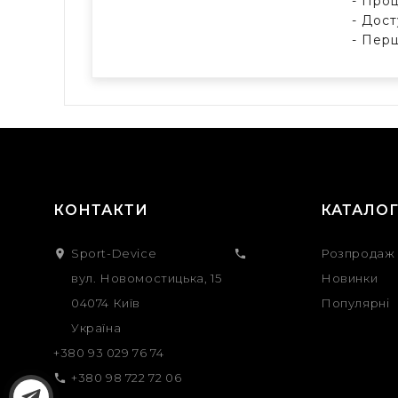
- Проц
- Дост
- Перш
КОНТАКТИ
КАТАЛО
Sport-Device
Розпродаж


вул. Новомостицька, 15
Новинки
04074 Київ
Популярні
Україна
+380 93 029 76 74
+380 98 722 72 06
