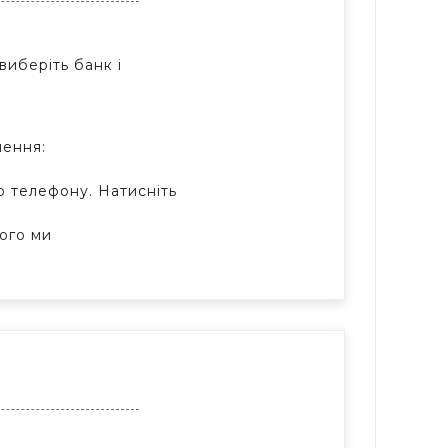
виберіть банк і
лення:
ер телефону. Натисніть
ього ми