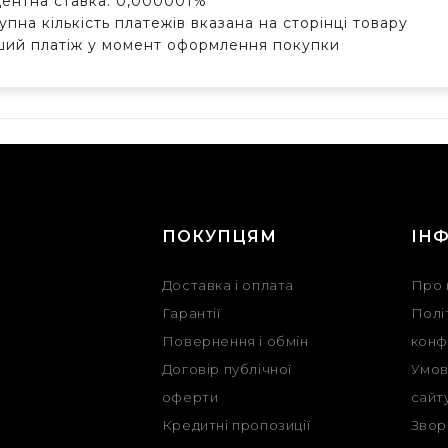
ентна ставка: 0,000001%
упна кількість платежів вказана на сторінці товару
ий платіж у момент оформлення покупки
Г
ПОКУПЦЯМ
ІН
Доставка і оплата
Про 
Гарантії
Полі
Повернення і обмін
конф
Договір публічної
Умов
оферти
сайт
Кредитні пропозиції
Звор