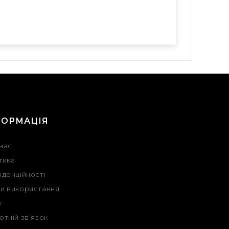
ФОРМАЦІЯ
нас
тика
іденційності
и використання
у
отній зв'язок