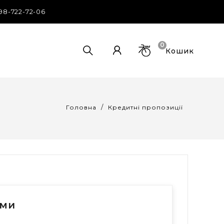
98-722-72-06
0
Кошик
Головна
Кредитні пропозиції
ами