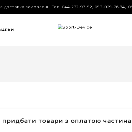
 доставка замовлень. Tел: 044-232-93-92, 093-029-76-74, 0
 МАРКИ
 придбати товари з оплатою частин