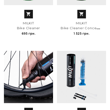


MILKIT
MILKIT
B
ike Cleaner Concentrate
Bike Cleaner
695 грн.
1 525 грн.