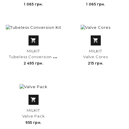
1 065 грн.
1 065 грн.


MILKIT
MILKIT
T
ubeless Conversion Kit
Valve Cores
2 495 грн.
215 грн.

MILKIT
Valve Pack
955 грн.