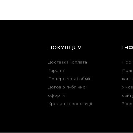
Г
ПОКУПЦЯМ
ІН
Доставка і оплата
Про 
Гарантії
Полі
Повернення і обмін
конф
Договір публічної
Умов
оферти
сайт
Кредитні пропозиції
Звор