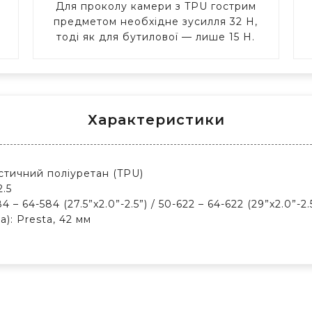
Для проколу камери з TPU гострим
о
предметом необхідне зусилля 32 Н,
тоді як для бутилової — лише 15 Н.
Характеристики
стичний поліуретан (TPU)
2.5
– 64-584 (27.5”x2.0”-2.5”) / 50-622 – 64-622 (29”x2.0”-2.
а): Presta, 42 мм