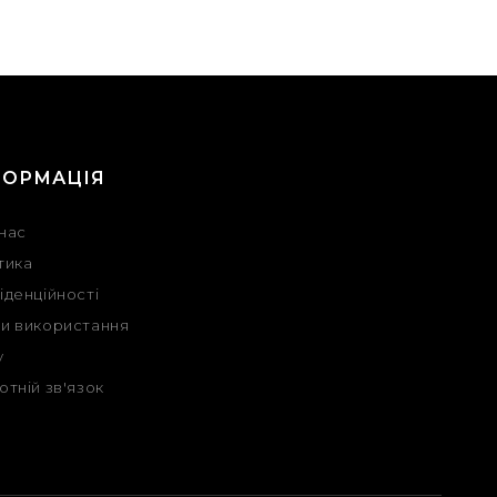
ФОРМАЦІЯ
нас
тика
іденційності
и використання
у
отній зв'язок