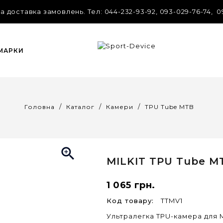
 доставка замовлень. Tел: 044-232-93-92, 093-029-76-74, 0
 МАРКИ
Головна
Каталог
Камери
TPU Tube MTB

MILKIT
TPU Tube M
1 065 грн.
Код товару:
TTMV1
Ультралегка TPU-камера для MT