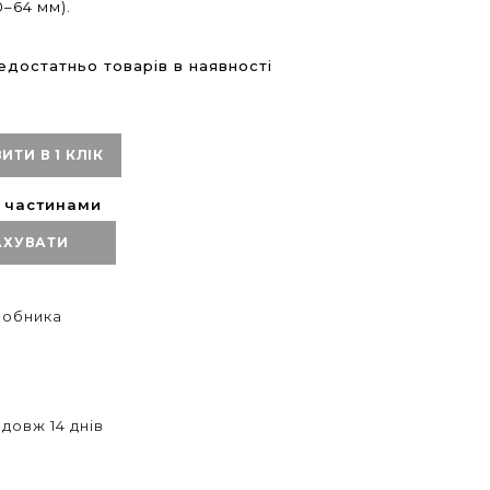
0–64 мм).
достатньо товарів в наявності
ИТИ В 1 КЛІК
ю частинами
АХУВАТИ
иробника
довж 14 днів