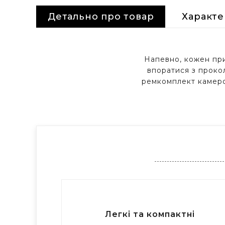
Детально про товар
Характ
Напевно, кожен при
впоратися з прокол
ремкомплект камерою
Легкі та компактні