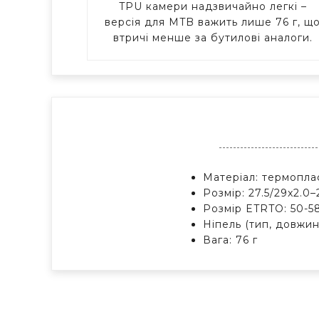
TPU камери надзвичайно легкі –
версія для MTB важить лише 76 г, щ
втричі менше за бутилові аналоги.
Матеріал: термопла
Розмір: 27.5/29x2.0–
Розмір ETRTO: 50-584 
Ніпель (тип, довжин
Вага: 76 г