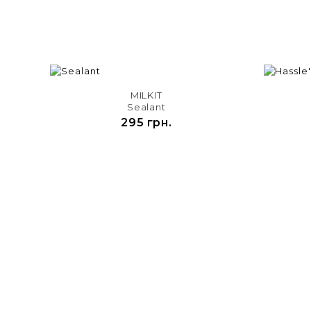

MILKIT
Sealant
295 грн.