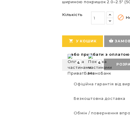
шириною покришок 2.0–2.5" (5
Кількість

Не
shopping_basket

У КОШИК
ЗАМОВ
або придбати з оплато
4
4
РОЗР
Офіційна гарантія від в
Безкоштовна доставка
Обмін / повернення впро