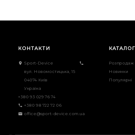
КОНТАКТИ
КАТАЛО
Sport-Device
Розпродаж


вул. Новомостицька, 15
Новинки
04074 Київ
Популярні
Україна
+380 93 029 76 74
+380 98 722 72 06

office@sport-device.com.ua
