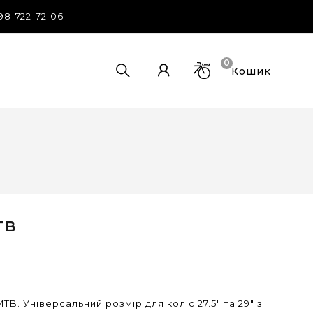
98-722-72-06
0
Кошик
TB
B. Універсальний розмір для коліс 27.5" та 29" з