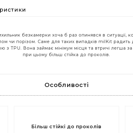
еристики
хильник безкамерки хоча б раз опинявся в ситуації, ко
ом чи порізом. Саме для таких випадків milKit радит
 з TPU. Вона займає мінімум місця та втричі легша за
при цьому більш стійка до проколів.
Особливості
Більш стійкі до проколів