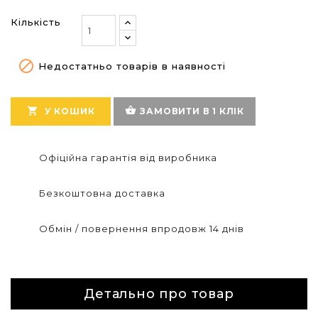
Кількість

Недостатньо товарів в наявності
shopping_basket

У КОШИК
ЗАМОВИТИ В 1 КЛІК
Офіційна гарантія від виробника
Безкоштовна доставка
Обмін / повернення впродовж 14 днів
Детально про товар