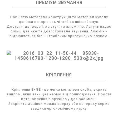
ПРЕМІУМ ЗВУЧАННЯ
Повністю металева конструкція та матеріал куполу
дзвінка створюють чіткий та якісний звук.
Доступні дві версії: з латуні та алюмінію. Латунь надає
більш дзвінке та довготривале звучання. Алюміній
відрізняється більш глибоким приглушеним звуком.
КРІПЛЕННЯ
Кріплення
E-NE
- це легка металева скоба, вкрита
вінілом, який захищає кермо від пошкодження. Просте
встановлення в зручному для вас місці.
Закріпити дзвінок можна зверху або попереду керма
завдяки ергономічному курку.