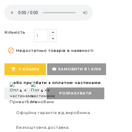
Кількість

Недостатньо товарів в наявності
shopping_basket

У КОШИК
ЗАМОВИТИ В 1 КЛІК
або придбати з оплатою частинами
4
4
РОЗРАХУВАТИ
Офіційна гарантія від виробника
Безкоштовна доставка