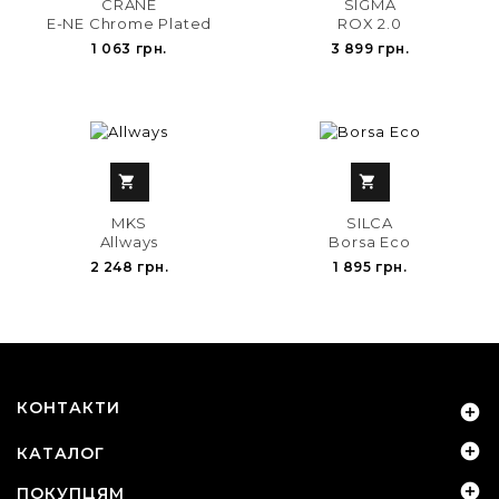
CRANE
SIGMA
E-NE Chrome Plated
ROX 2.0
1 063 грн.
3 899 грн.


MKS
SILCA
Allways
Borsa Eco
2 248 грн.
1 895 грн.
КОНТАКТИ


КАТАЛОГ

ПОКУПЦЯМ