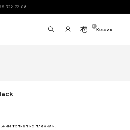
98-722-72-06
0
Кошик
lack
льним топкеп кріпленням.