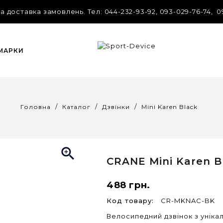
 доставка замовлень. Tел: 044-232-93-92, 093-029-76-74, 0
 МАРКИ
Головна
Каталог
Дзвінки
Mini Karen Black

CRANE
Mini Karen B
488 грн.
Код товару:
CR-MKNAC-BK
Велосипедний дзвінок з уніка