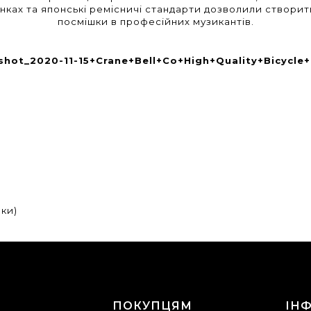
вінках та японські ремісничі стандарти дозволили створи
посмішки в професійних музикантів.
нки)
Г
ПОКУПЦЯМ
ІН