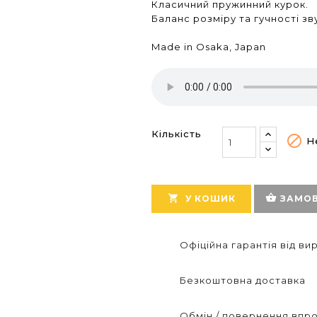
Класичний пружинний курок.
Баланс розміру та гучності зв
Made in Osaka, Japan
Кількість

Не
shopping_basket

У КОШИК
ЗАМОВ
Офіційна гарантія від в
Безкоштовна доставка
Обмін / повернення впро