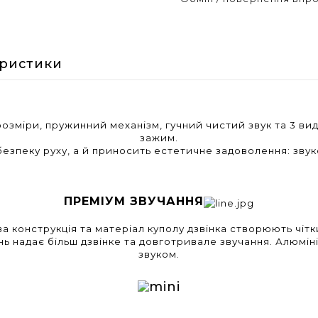
еристики
розміри, пружинний механізм, гучний чистий звук та 3 ви
зажим.
безпеку руху, а й приносить естетичне задоволення: звук
ПРЕМІУМ ЗВУЧАННЯ
 конструкція та матеріал куполу дзвінка створюють чітки
атунь надає більш дзвінке та довготривале звучання. Алюм
звуком.