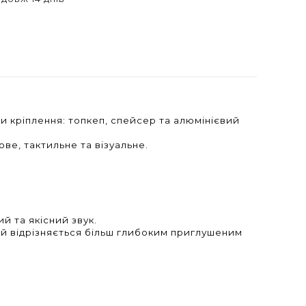
ди кріплення: топкеп, спейсер та алюмінієвий
ове, тактильне та візуальне.
й та якісний звук.
іній відрізняється більш глибоким приглушеним