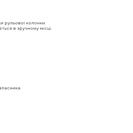
ки рульової колонки.
ться в зручному місці.
власника.