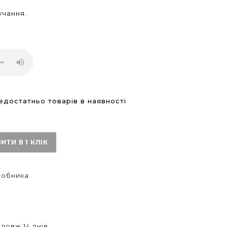
учання.
достатньо товарів в наявності
ИТИ В 1 КЛІК
иробника
довж 14 днів