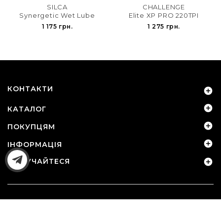
SILCA
CHALLENGE
Synergetic Wet Lube
Elite XP PRO 220TPI
1 175 грн.
1 275 грн.
КОНТАКТИ


КАТАЛОГ

ПОКУПЦЯМ

ІНФОРМАЦІЯ
ДОЛУЧАЙТЕСЯ

© 2010-2026 - Sport-Device.com.ua