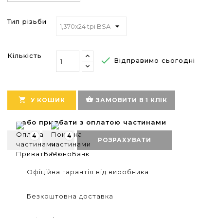
Тип різьби
Кількість

Відправимо сьогодні
shopping_basket

У КОШИК
ЗАМОВИТИ В 1 КЛІК
або придбати з оплатою частинами
4
4
РОЗРАХУВАТИ
Офіційна гарантія від виробника
Безкоштовна доставка