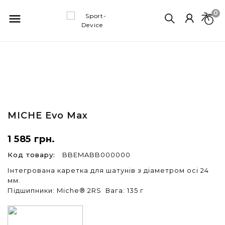
0

MICHE
Evo Max
1 585 грн.
Код товару:
BBEMABB000000
Інтегрована каретка для шатунів з діаметром осі 24
мм.
Підшипники: Miche® 2RS Вага: 135 г