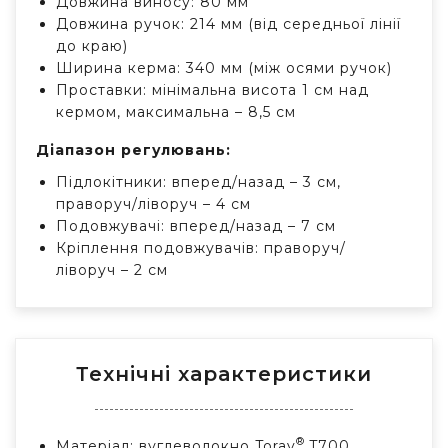
Довжина виносу: 80 мм
Довжина ручок: 214 мм (від середньої лінії
до краю)
Ширина керма: 340 мм (між осями ручок)
Проставки: мінімальна висота 1 см над
кермом, максимальна – 8,5 см
Діапазон регулювань:
Підлокітники: вперед/назад – 3 см,
праворуч/ліворуч – 4 см
Подовжувачі: вперед/назад – 7 см
Кріплення подовжувачів: праворуч/
ліворуч – 2 см
Технічні характеристики
®
Матеріал: вуглеволокно Toray
T700