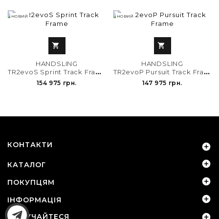
НОВИЙ
НОВИЙ


HANDSLING
HANDSLING
T
R2evoS Sprint Track Frame
T
R2evoP Pursuit Track Frame
154 975 грн.
147 975 грн.
КОНТАКТИ


КАТАЛОГ

ПОКУПЦЯМ

ІНФОРМАЦІЯ
ДОЛУЧАЙТЕСЯ
