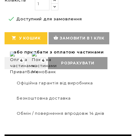

Доступний для замовлення
shopping_basket

У КОШИК
ЗАМОВИТИ В 1 КЛІК
або придбати з оплатою частинами
4
4
РОЗРАХУВАТИ
Офіційна гарантія від виробника
Безкоштовна доставка
Обмін / повернення впродовж 14 днів