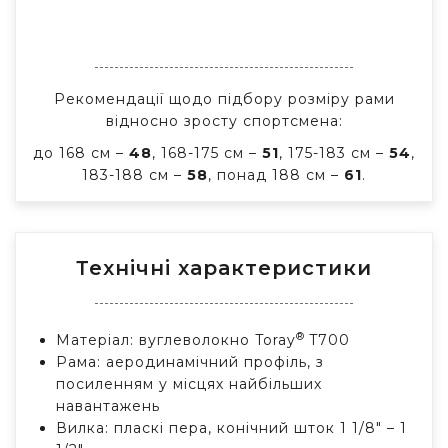
Рекомендації щодо підбору розміру рами
відносно зросту спортсмена:
до 168 см –
48
, 168-175 см –
51
, 175-183 см –
54
,
183-188 см –
58
, понад 188 см –
61
.
Технічні характеристики
®
Матеріал: вуглеволокно Toray
T700
Рама: аеродинамічний профіль, з
посиленням у місцях найбільших
навантажень
Вилка: пласкі пера, конічний шток 1 1/8" – 1