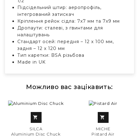
1/2"
Підсідельний штир: аеропрофіль,
інтегрований затискач
Кріплення рейок сідла: 7х7 мм та 7х9 мм
Дропаути: сталеві, з гвинтами для
налаштувань
Стандарт осей: передня – 12 х 100 мм,
задня – 12 х 120 мм
Тип каретки: BSA різьбова
Made in UK
Можливо вас зацікавить:


SILCA
MICHE
Aluminium Disc Chuck
Pistard Air