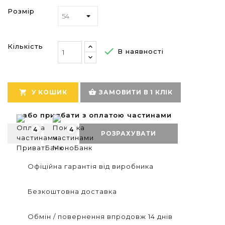
Розмір
Кількість

В наявності
shopping_basket

У КОШИК
ЗАМОВИТИ В 1 КЛІК
або придбати з оплатою частинами
4
4
РОЗРАХУВАТИ
Офіційна гарантія від виробника
Безкоштовна доставка
Обмін / повернення впродовж 14 днів