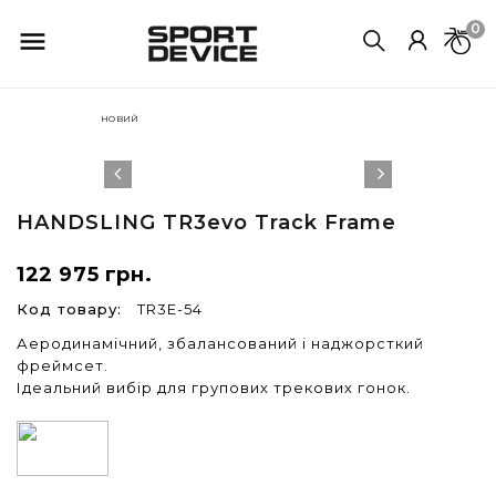
0

НОВИЙ
HANDSLING
TR3evo Track Frame
122 975 грн.
Код товару:
TR3E-54
Аеродинамічний, збалансований і наджорсткий
фреймсет.
Ідеальний вибір для групових трекових гонок.