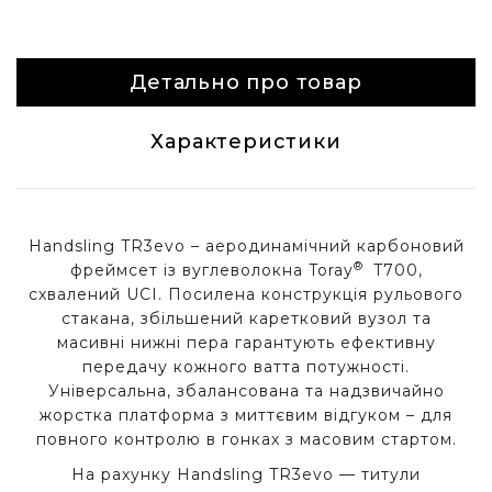
Детально про товар
Характеристики
Handsling TR3evo – аеродинамічний карбоновий
®
фреймсет із вуглеволокна Toray
T700,
схвалений UCI. Посилена конструкція рульового
стакана, збільшений каретковий вузол та
масивні нижні пера гарантують ефективну
передачу кожного ватта потужності.
Універсальна, збалансована та надзвичайно
жорстка платформа з миттєвим відгуком – для
повного контролю в гонках з масовим стартом.
На рахунку Handsling TR3evo — титули