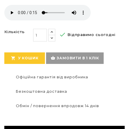
Кількість

Відправимо сьогодні
shopping_basket

У КОШИК
ЗАМОВИТИ В 1 КЛІК
Офіційна гарантія від виробника
Безкоштовна доставка
Обмін / повернення впродовж 14 днів