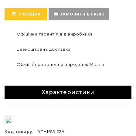
shopping_basket

У КОШИК
ЗАМОВИТИ В 1 КЛІК
Офіційна гарантія від виробника
Безкоштовна доставка
Обмін / повернення впродовж 14 днів
Характеристики
Код товару:
YTH1615-22A