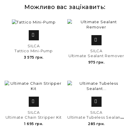
Можливо вас зацікавить:


SILCA
SILCA
Tattico Mini-Pump
Ultimate Sealant Remover
3 575 грн.
975 грн.


SILCA
SILCA
U
ltimate Tubeless Sealant...
Ultimate Chain Stripper Kit
1 695 грн.
285 грн.