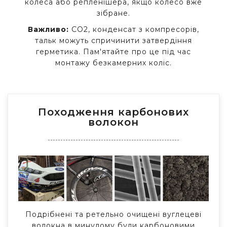
колеса або репленішера, якщо колесо вже
зібране.
Важливо:
CO2, конденсат з компресорів,
тальк можуть спричинити затвердіння
герметика. Пам'ятайте про це під час
монтажу безкамерних коліс.
Походження карбонових
волокон
Подрібнені та ретельно очищені вуглецеві
волокна в минулому були карбоновими