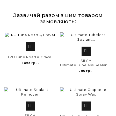
Зазвичай разом з цим товаром
замовляють:


TPU Tube Road & Gravel
SILCA
1 065 грн.
U
ltimate Tubeless Sealant...
285 грн.


U
ltimate Graphene Spray Wax
SILCA