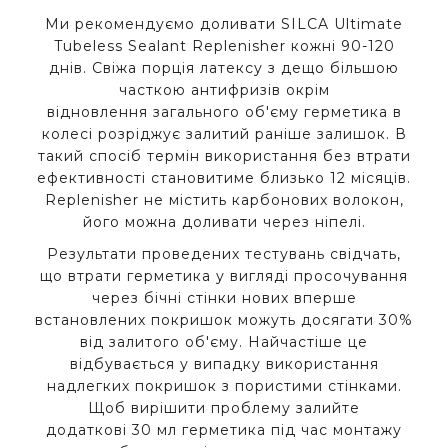
Ми рекомендуємо доливати SILCA Ultimate
Tubeless Sealant Replenisher кожні 90-120
днів. Свіжа порція латексу з дещо більшою
часткою антифризів окрім
відновлення загального об'єму герметика в
колесі розріджує залитий раніше залишок. В
такий спосіб термін використання без втрати
ефективності становитиме близько 12 місяців.
Replenisher не містить карбонових волокон,
його можна доливати через ніпелі.
Результати проведених тестувань свідчать,
що втрати герметика у вигляді просочування
через бічні стінки нових вперше
встановлених покришок можуть досягати 30%
від залитого об'єму. Найчастіше це
відбувається у випадку використання
надлегких покришок з пористими стінками.
Щоб вирішити проблему залийте
додаткові 30 мл герметика під час монтажу