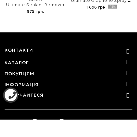
Ultimate Sealant Remover
-15%
1 696 грн.
975 грн.
КОНТАКТИ


КАТАЛОГ

ПОКУПЦЯМ

ІНФОРМАЦІЯ

ДОЛУЧАЙТЕСЯ
© 2010-2026 - Sport-Device.com.ua