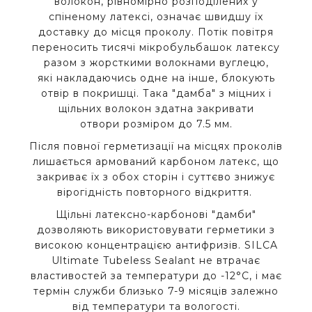
волокон, рівномірно розподілених у
спіненому латексі, означає швидшу їх
доставку до місця проколу. Потік повітря
переносить тисячі мікробульбашок латексу
разом з жорсткими волокнами вуглецю,
які накладаючись одне на інше, блокують
отвір в покришці. Така "дамба" з міцних і
щільних волокон здатна закривати
отвори розміром до 7.5 мм.
Після повної герметизації на місцях проколів
лишається армований карбоном латекс, що
закриває їх з обох сторін і суттєво знижує
вірогідність повторного відкриття.
Щільні латексно-карбонові "дамби"
дозволяють використовувати герметики з
високою концентрацією антифризів. SILCA
Ultimate Tubeless Sealant не втрачає
властивостей за температури до -12°C, і має
термін служби близько 7-9 місяців залежно
від температури та вологості.