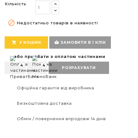
Кількість

Недостатньо товарів в наявності
shopping_basket

У КОШИК
ЗАМОВИТИ В 1 КЛІК
або придбати з оплатою частинами
4
4
РОЗРАХУВАТИ
Офіційна гарантія від виробника
Безкоштовна доставка
Обмін / повернення впродовж 14 днів