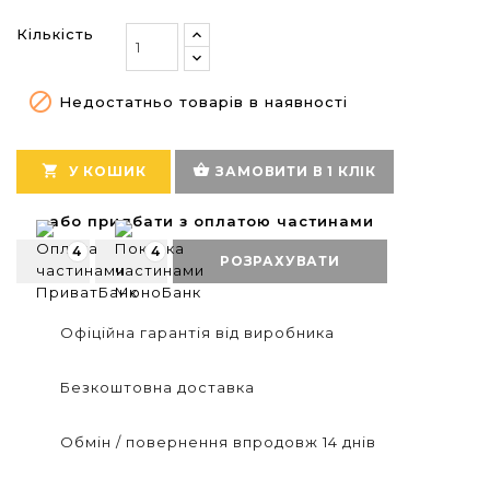
Кількість

Недостатньо товарів в наявності
shopping_basket

У КОШИК
ЗАМОВИТИ В 1 КЛІК
або придбати з оплатою частинами
4
4
РОЗРАХУВАТИ
Офіційна гарантія від виробника
Безкоштовна доставка
Обмін / повернення впродовж 14 днів