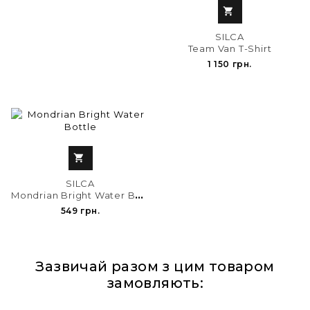

SILCA
Team Van T-Shirt
1 150 грн.

SILCA
M
ondrian Bright Water Bottle
549 грн.
Зазвичай разом з цим товаром
замовляють: