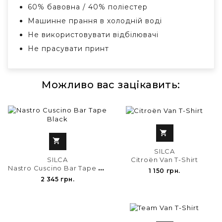
60% бавовна / 40% поліестер
Машинне прання в холодній воді
Не використовувати відбілювачі
Не прасувати принт
Можливо вас зацікавить:


SILCA
SILCA
Citroën Van T-Shirt
N
astro Cuscino Bar Tape Black
1 150 грн.
2 345 грн.