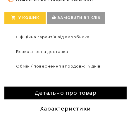
shopping_basket

У КОШИК
ЗАМОВИТИ В 1 КЛІК
Офіційна гарантія від виробника
Безкоштовна доставка
Обмін / повернення впродовж 14 днів
Детально про товар
Характеристики