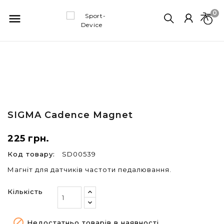
0

SIGMA
Cadence Magnet
225 грн.
Код товару:
SD00539
Магніт для датчиків частоти педалювання.
Кількість

Недостатньо товарів в наявності