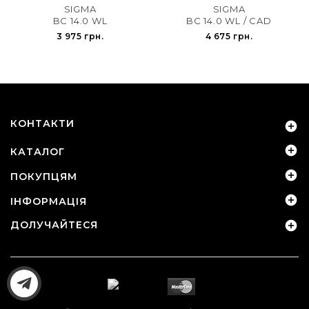
SIGMA
SIGMA
BC 14.0 WL
BC 14.0 WL / CAD
3 975 грн.
4 675 грн.
КОНТАКТИ


КАТАЛОГ

ПОКУПЦЯМ

ІНФОРМАЦІЯ
ДОЛУЧАЙТЕСЯ
