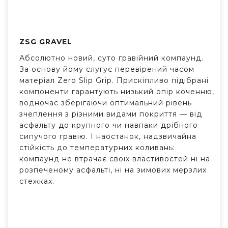
ZSG GRAVEL
Абсолютно новий, суто гравійний компаунд.
За основу йому слугує перевірений часом
матеріал Zero Slip Grip. Прискіпливо підібрані
компоненти гарантують низький опір коченню,
водночас зберігаючи оптимальний рівень
зчеплення з різними видами покриття — від
асфальту до крупного чи навпаки дрібного
сипучого гравію. І наостанок, надзвичайна
стійкість до температурних коливань:
компаунд не втрачає своїх властивостей ні на
розпеченому асфальті, ні на зимових мерзлих
стежках.