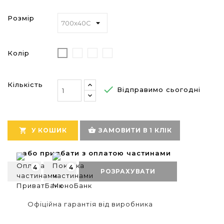
Розмір
Колір
Sakura/Black
British
Sakura/Brown
British
Racing
Racing
Green/Brown
Green/Black
Кількість

Відправимо сьогодні
shopping_basket

У КОШИК
ЗАМОВИТИ В 1 КЛІК
або придбати з оплатою частинами
4
4
РОЗРАХУВАТИ
Офіційна гарантія від виробника