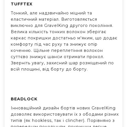
TUFFTEX
Тонкий, але надзвичайно міцний та
еластичний матеріал. Виготовляється
виключно для GravelKing другого покоління.
Велика кількість тонких волокон зберігає
каркас покришки достатньо м'яким, що додає
комфорту під час руху та знижує опір
коченню. Щільне переплетіння волокон
суттєво знижує шанси отримати прокол.
Зверніть увагу, захисний шар розміщений по
всій площині, від борту до борту.
BEADLOCK
Інноваційний дизайн бортів нових GravelKing
дозволяє використовувати їх з ободами різних
типів (як hookless, так і clincher). Порівняно з
попереднім поколінням, покришки легше