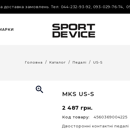
 доставка замовлень. Tел: 044-232-93-92, 093-029-76-74, 0
 МАРКИ
Головна
Каталог
Педалі
US-S

MKS
US-S
2 487 грн.
Код товару:
4560369004225
Двосторонні контактні педалі 