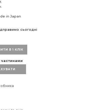
я.
к.
de in Japan
дправимо сьогодні
ИТИ В 1 КЛІК
ю частинами
АХУВАТИ
иробника