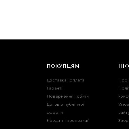
Г
ПОКУПЦЯМ
ІН
Доставка і оплата
Про 
Гарантії
Полі
Повернення і обмін
конф
Договір публічної
Умов
оферти
сайт
Кредитні пропозиції
Звор