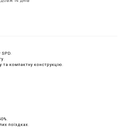
довж 14 днів
 SPD.
у.
 та компактну конструкцію.
50%.
лих поїздках.