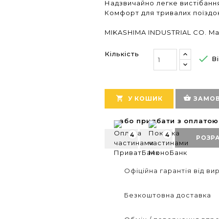
Надзвичайно легке вистібанн
Комфорт для тривалих поїздо
MIKASHIMA INDUSTRIAL CO. Ma
Кількість

Ві
shopping_basket

У КОШИК
ЗАМОВ
або придбати з оплато
4
4
РОЗР
Офіційна гарантія від в
Безкоштовна доставка