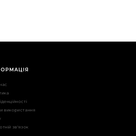
ФОРМАЦІЯ
нас
тика
іденційності
и використання
у
отній зв'язок