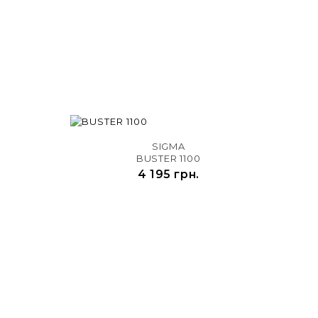

SIGMA
t
BUSTER 1100
4 195 грн.