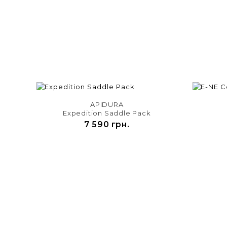

APIDURA
Expedition Saddle Pack
7 590 грн.