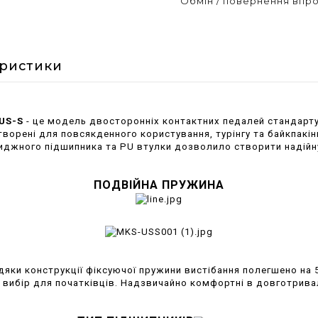
Обмін / повернення впро
еристики
US-S
- це модель двосторонніх контактних педалей стандарту
творені для повсякденного користування, турінгу та байкпакінг
иджного підшипника та PU втулки дозволило створити надійну
ПОДВІЙНА ПРУЖИНА
дяки конструкції фіксуючої пружини вистібання полегшено на 
вибір для початківців. Надзвичайно комфортні в довготрива