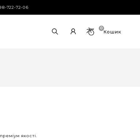
98-722-72-06
0
Кошик
преміум якості.