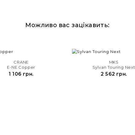
Можливо вас зацікавить:


CRANE
MKS
E-NE Copper
Sylvan Touring Nex
1 106 грн.
2 562 грн.