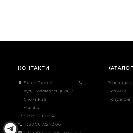
КОНТАКТИ
КАТАЛО
Sport-Device
Розпродаж


вул. Новомостицька, 15
Новинки
04074 Київ
Популярні
Україна
+380 93 029 76 74
+380 98 722 72 06

office@sport-device.com.ua
