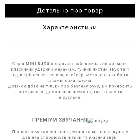
Детально про товар
Характеристики
Серія
MINI SUZU
поєднує в собі компактні розміри,
класичний ударний механізм, гучний чистий звук та 4
види кріплення: топкеп, спейсер, металева скоба та
алюмінієвий зажим.
Дзвінок дбає не тільки про безпеку руху, а й приносить
естетичне задоволення: звукове, тактильне та
візуальне.
ПРЕМІУМ ЗВУЧАННЯ
Повністю металева конструкція та матеріал куполу
дзвінка створюють чіткий та якісний звук.