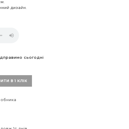
зм.
нний дизайн.
дправимо сьогодні
ИТИ В 1 КЛІК
иробника
довж 14 днів