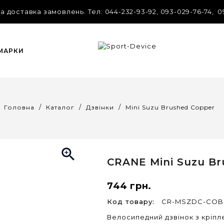
 доставка замовлень. Tел: 044-232-93-92, 093-029-76-74, 0
 МАРКИ
Головна
Каталог
Дзвінки
Mini Suzu Brushed Copper

CRANE
Mini Suzu B
744 грн.
Код товару:
CR-MSZDC-COB
Велосипедний дзвінок з кріпл