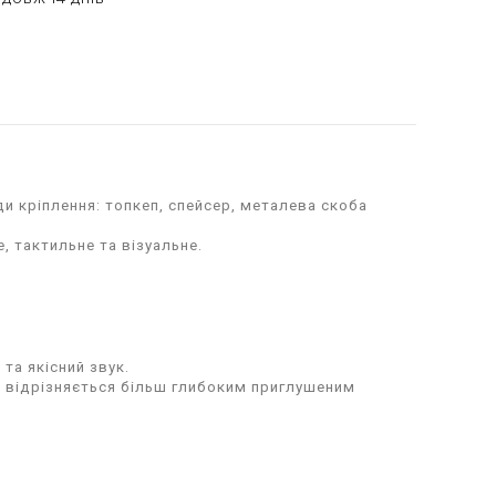
ди кріплення: топкеп, спейсер, металева скоба
, тактильне та візуальне.
та якісний звук.
ій відрізняється більш глибоким приглушеним