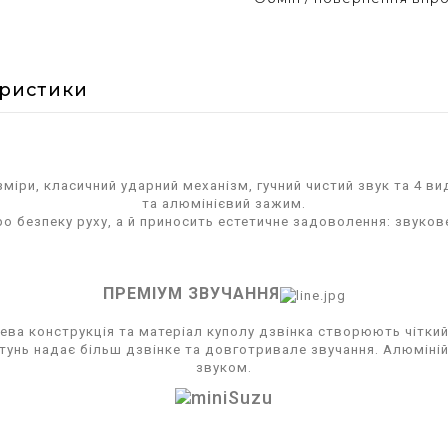
еристики
зміри, класичний ударний механізм, гучний чистий звук та 4 ви
та алюмінієвий зажим.
ро безпеку руху, а й приносить естетичне задоволення: звукове
ПРЕМІУМ ЗВУЧАННЯ
ва конструкція та матеріал куполу дзвінка створюють чіткий 
 Латунь надає більш дзвінке та довготривале звучання. Алюмін
звуком.