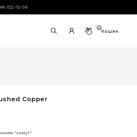
98-722-72-06
0
Кошик
rushed Copper
енням "хомут".