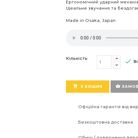
Ергономічний ударний механі
Ідеальне звучання та бездога
Made in Osaka, Japan
Кількість

Ві
shopping_basket

У КОШИК
ЗАМОВ
Офіційна гарантія від в
Безкоштовна доставка
Обмін / повернення впро