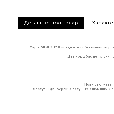
Детально про товар
Характ
Серія
MINI SUZU
поєднує в собі компактні ро
Дзвінок дбає не тільки п
Повністю метале
Доступні дві версії: з латуні та алюмінію.