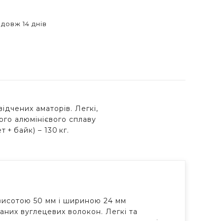
довж 14 днів
ідчених аматорів. Легкі,
ого алюмінієвого сплаву
+ байк) – 130 кг.
висотою 50 мм і шириною 24 мм
них вуглецевих волокон. Легкі та