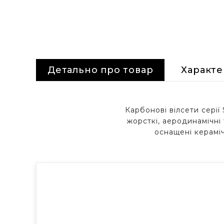
Детально про товар
Характ
Карбонові вілсети серії
жорсткі, аеродинамічні
оснащені кераміч