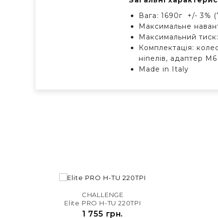
Загальні характерис
Вага: 1690г +/- 3% 
Максимальне наван
Максимальний тиск
Комплектація: колес
ніпелів, адаптер М
Made in Italy

CHALLENGE
Elite PRO H-TU 220TPI
1 755 грн.