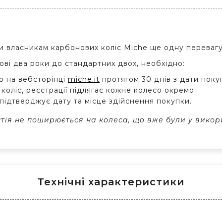
и власникам карбонових коліс Miche ще одну перевагу 
ві два роки до стандартних двох, необхідно:
р на вебсторінці
miche.it
протягом 30 днів з дати поку
коліс, реєстрації підлягає кожне колесо окремо
підтверджує дату та місце здійснення покупки.
нтія не поширюється на колеса, що вже були у викор
Технічні характеристики