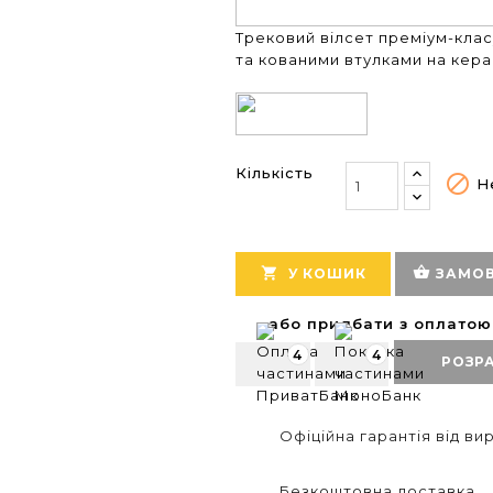
Трековий вілсет преміум-кла
та кованими втулками на кера
Кількість

Не
shopping_basket

У КОШИК
ЗАМОВ
або придбати з оплато
4
4
РОЗР
Офіційна гарантія від в
Безкоштовна доставка