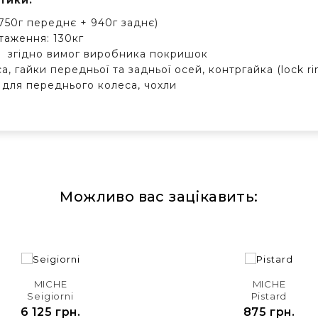
тики:
(750г переднє + 940г заднє)
таження: 130кг
: згідно вимог виробника покришок
а, гайки передньої та задньої осей, контргайка (lock ri
6 для переднього колеса, чохли
Можливо вас зацікавить:


MICHE
MICHE
Seigiorni
Pistard
6 125 грн.
875 грн.