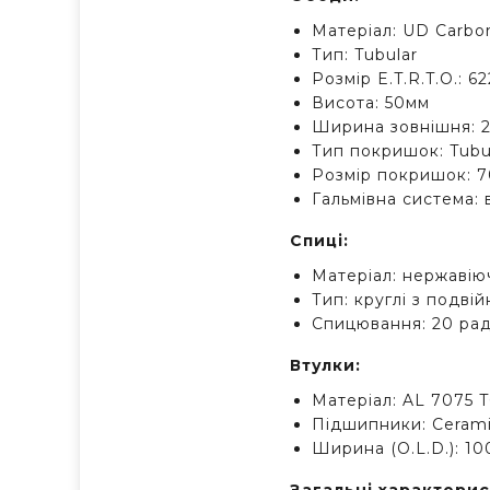
Матеріал: UD Carbo
Тип: Tubular
Розмір E.T.R.T.O.: 6
Висота: 50мм
Ширина зовнішня: 
Тип покришок: Tubu
Розмір покришок: 7
Гальмівна система: 
Спиці:
Матеріал: нержавіюч
Тип: круглі з подві
Спицювання: 20 раді
Втулки:
Матеріал: AL 7075 T
Підшипники: Ceram
Ширина (O.L.D.): 10