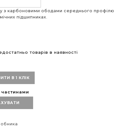
су з карбоновими ободами середнього профілю
мічних підшипниках.
достатньо товарів в наявності
ИТИ В 1 КЛІК
ю частинами
АХУВАТИ
иробника