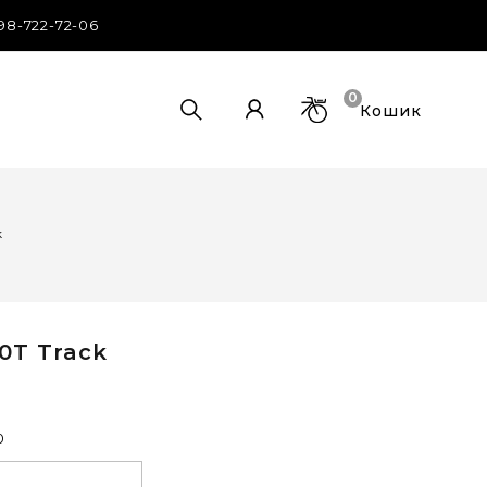
98-722-72-06
0
Кошик
k
0T Track
0