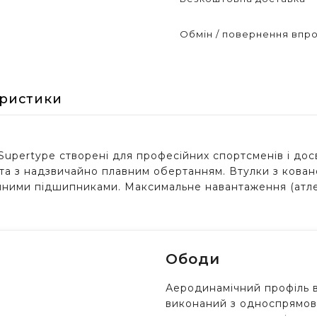
Обмін / повернення впро
еристики
 Supertype створені для професійних спортсменів і досв
 та з надзвичайно плавним обертанням. Втулки з кован
ними підшипниками. Максимальне навантаження (атлет 
Ободи
Аеродинамічний профіль 
виконаний з односпрямова