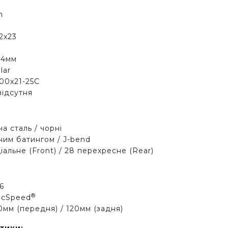
n
22x23
24мм
lar
00x21-25C
відсутня
а сталь / чорні
йним батингом / J-bend
альне (Front) / 28 перехресне (Rear)
6
®
icSpeed
0мм (передня) / 120мм (задня)