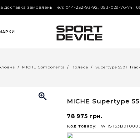
 доставка замовлень. Tел: 044-232-93-92, 093-029-76-74, 0
 МАРКИ
оловна
MICHE Components
Колеса
Supertype 550T Trac

MICHE
Supertype 55
78 975 грн.
Код товару:
WHST53B0T000