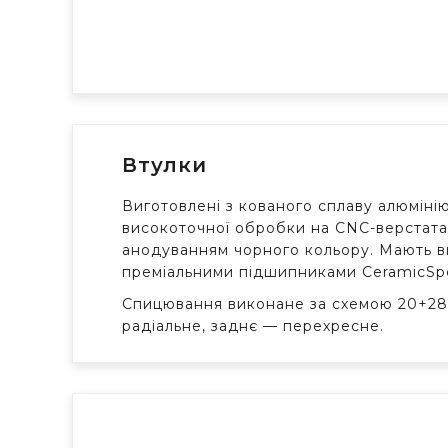
Втулки
Виготовлені з кованого сплаву алюміні
високоточної обробки на CNC-верстата
анодуванням чорного кольору. Мають ви
преміальними підшипниками CeramicS
Спицювання виконане за схемою 20+28
радіальне, заднє — перехресне.