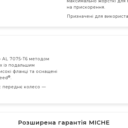
максимально жорсткі для 
на прискорення.
Призначені для використа
ю AL 7075-T6 методом
х із подальшим
сокі фланці та оснащені
®
peed
.
: переднє колесо —
Розширена гарантія MICHE