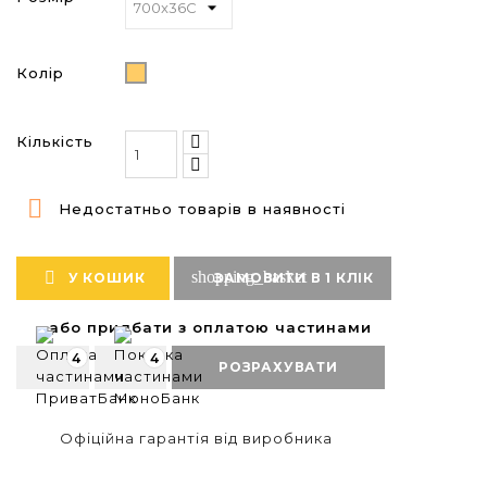
Колір
Black/Tan
Кількість

Недостатньо товарів в наявності
shopping_basket

У КОШИК
ЗАМОВИТИ В 1 КЛІК
або придбати з оплатою частинами
4
4
РОЗРАХУВАТИ
Офіційна гарантія від виробника