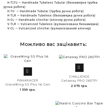
H-TLTU — Handmade Tubeless Tubular (безкамерна трубка
ручна робота)
H-TU — Handmade Tubular (трубка ручна робота)
H-TLR — Handmade Tubeless (безкамерка ручна робота)
H-CL — Handmade clincher (клінчер ручна робота)
V-TLR — Vulcanized Tubeless (вулканізована безкамерка)
V-CL — Vulcanized clincher (вулканізований клінчер)
Можливо вас зацікавить:


CHALLENGE
PANARACER
Getaway PRO 260TPI
GravelKing SS Plus 1st Gen
2 075 грн.
1 359 грн.