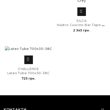

SILCA
N
astro Cuscino Bar Tape Grey
2 345 грн.

CHALLENGE
Latex Tube 700x30-38C
725 грн.
КОНТАКТИ