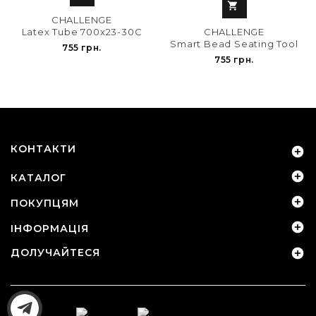

CHALLENGE
CHALLENGE
Latex Tube 700x23-30C
Smart Bead Seating Tool
755 грн.
755 грн.
КОНТАКТИ


КАТАЛОГ

ПОКУПЦЯМ

ІНФОРМАЦІЯ
ДОЛУЧАЙТЕСЯ
