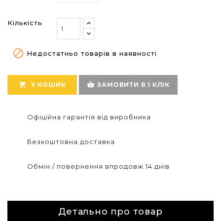
Кількість

Недостатньо товарів в наявності
shopping_basket

У КОШИК
ЗАМОВИТИ В 1 КЛІК
Офіційна гарантія від виробника
Безкоштовна доставка
Обмін / повернення впродовж 14 днів
Детально про товар