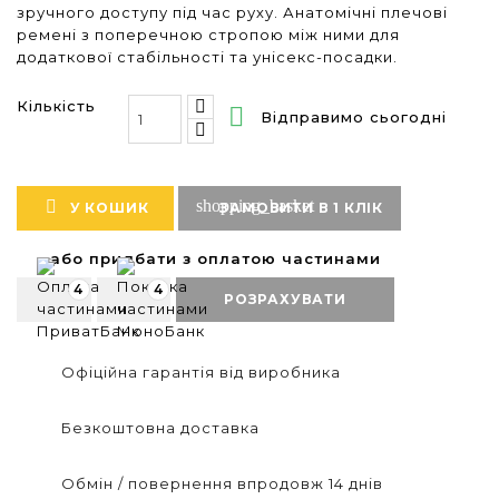
зручного доступу під час руху. Анатомічні плечові
ремені з поперечною стропою між ними для
додаткової стабільності та унісекс-посадки.
Кількість

Відправимо сьогодні
shopping_basket

У КОШИК
ЗАМОВИТИ В 1 КЛІК
або придбати з оплатою частинами
4
4
РОЗРАХУВАТИ
Офіційна гарантія від виробника
Безкоштовна доставка
Обмін / повернення впродовж 14 днів